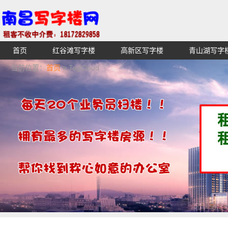
首页
红谷滩写字楼
高新区写字楼
青山湖写字
【不收中介费】南昌写字楼出租租赁招租出售,找高端高档
当前位置：
首页
> TagCloud
湖青云谱写字楼