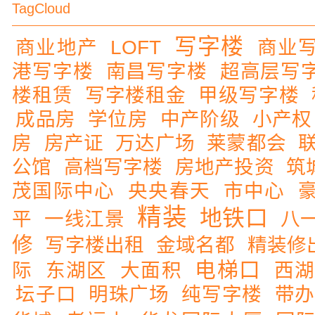
TagCloud
写字楼
商业地产
LOFT
商业
港写字楼
南昌写字楼
超高层写
楼租赁
写字楼租金
甲级写字楼
成品房
学位房
中产阶级
小产权
房
房产证
万达广场
莱蒙都会
公馆
高档写字楼
房地产投资
筑
茂国际中心
央央春天
市中心
精装
地铁口
平
一线江景
八
修
写字楼出租
金域名都
精装修
电梯口
际
东湖区
大面积
西
坛子口
明珠广场
纯写字楼
带办