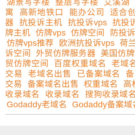
湖景写字楼
整层写字楼
艾溪湖
寓
高新地铁口
能办公司
适合
器
抗投诉主机
抗投诉vps
抗投
牌主机
仿牌vps
仿牌空间
防投
仿牌vps推荐
欧洲抗投诉vps
荷
诉空间
外贸仿牌服务器
美国仿牌
贸仿牌空间
百度权重域名
老域
交易
老域名出售
已备案域名
备
交易
备案域名出售
权重域名
高
收录域名
收录域名
搜狗收录域
Godaddy老域名
Godaddy备案域