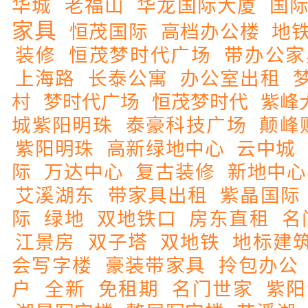
华城
老福山
华龙国际大厦
国
家具
恒茂国际
高档办公楼
地
装修
恒茂梦时代广场
带办公家
上海路
长泰公寓
办公室出租
村
梦时代广场
恒茂梦时代
紫峰
城紫阳明珠
泰豪科技广场
颠峰
紫阳明珠
高新绿地中心
云中城
际
万达中心
复古装修
新地中心
艾溪湖东
带家具出租
紫晶国际
际
绿地
双地铁口
房东直租
名
江景房
双子塔
双地铁
地标建
会写字楼
豪装带家具
拎包办公
户
全新
免租期
名门世家
紫阳