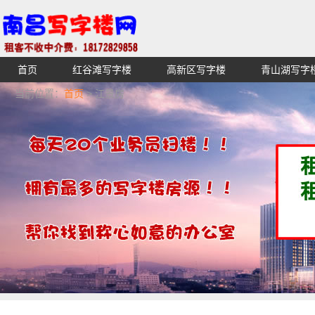
首页
红谷滩写字楼
高新区写字楼
青山湖写字
【不收中介费】南昌写字楼出租租赁招租出售,找高端高档
当前位置：
首页
> 江景房
湖青云谱写字楼