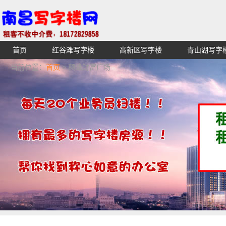
首页
红谷滩写字楼
高新区写字楼
青山湖写字
【不收中介费】南昌写字楼出租租赁招租出售,找高端高档
当前位置：
首页
> 颠峰财富广场
湖青云谱写字楼