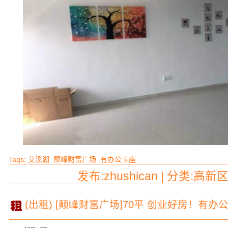
Tags:
艾溪湖
颠峰财富广场
有办公卡座
发布:zhushican | 分类:高新区
(出租) [颠峰财富广场]70平 创业好房！有办