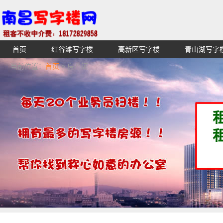
首页
红谷滩写字楼
高新区写字楼
青山湖写字
【不收中介费】南昌写字楼出租租赁招租出售,找高端高档
当前位置：
首页
> 房产证
湖青云谱写字楼