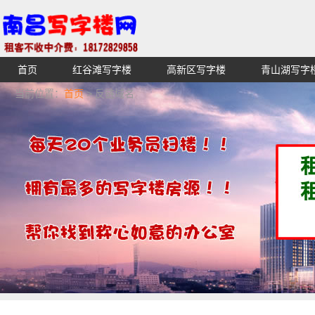
首页
红谷滩写字楼
高新区写字楼
青山湖写字
【不收中介费】南昌写字楼出租租赁招租出售,找高端高档
当前位置：
首页
> 反链域名
湖青云谱写字楼