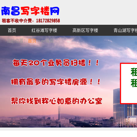
首页
红谷滩写字楼
高新区写字楼
青山湖写字
【不收中介费】南昌写字楼出租租赁招租出售,找高端高档
当前位置：
首页
> pr域名
湖青云谱写字楼