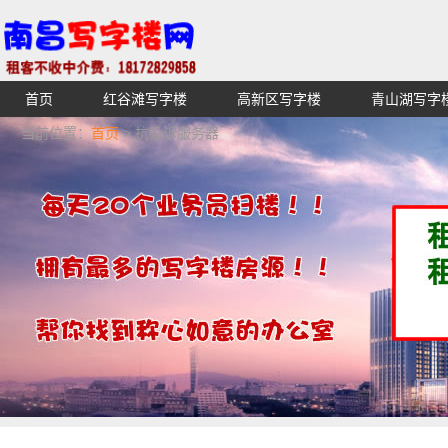
首页
红谷滩写字楼
高新区写字楼
青山湖写字
【不收中介费】南昌写字楼出租租赁招租出售,找高端高档
当前位置：
首页
> 抗投诉服务器
湖青云谱写字楼