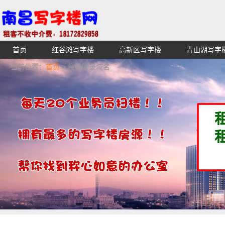
首页
红谷滩写字楼
高新区写字楼
青山湖写字
【不收中介费】南昌写字楼出租租赁招租出售,找高端高档
当前位置：
首页
> 搜狗收录域名
湖青云谱写字楼