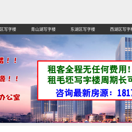
区写字楼
青山湖写字楼
东湖区写字楼
西湖区写字
赁招租出售,找高端高档高级超甲级办公室信息网,买纯价格