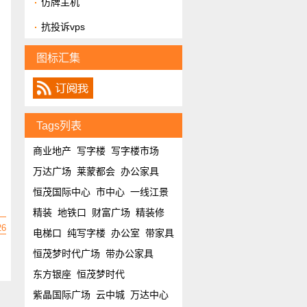
仿牌主机
抗投诉vps
图标汇集
Tags列表
商业地产
写字楼
写字楼市场
万达广场
莱蒙都会
办公家具
恒茂国际中心
市中心
一线江景
精装
地铁口
财富广场
精装修
26
电梯口
纯写字楼
办公室
带家具
恒茂梦时代广场
带办公家具
东方银座
恒茂梦时代
紫晶国际广场
云中城
万达中心