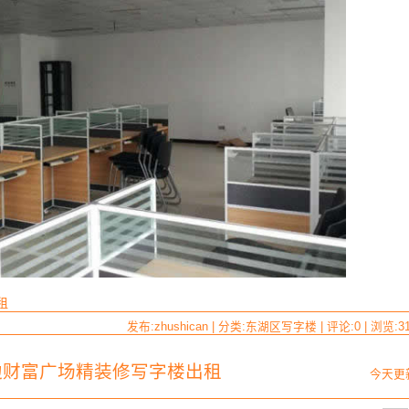
租
发布:zhushican | 分类:东湖区写字楼 | 评论:0 | 浏览:
3
场边财富广场精装修写字楼出租
今天更