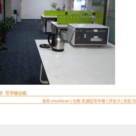
修
写字楼出租
发布:zhushican | 分类:东湖区写字楼 | 评论:0 | 浏览:
3