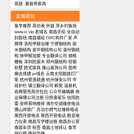
高层
豪装带家具
友情链接
鱼竿推荐
高仿表
外链
萍乡钓鱼场
www.ic.vip
老域名
南昌手绘
全自动
封胶线
南昌墙绘
GRC构件厂家
声
屏障
洛阳甲醛治理
宁德钢结构
丽
水钢结构
金华钢结构公司
温州钢结
构
除甲醛加盟
专业翻译公司
钢格
栅板
深圳防腐木
郑州膜结构
轻钢
别墅
欧式家具
唐山装饰公司
昆明
展会搭建
pr域名
云南太阳能路灯厂
家
杭州管道疏通
杭州保安公司
市
政护栏
镇江翻译公司
鹤管
温泉机
岩棉管壳
高仿包包
公众号编辑器
商
业保理公司注册
日照渔家乐
信阳防
雷
安桥音响维修
海尔空调维修电话
佛山焊管厂
苏泊尔燃气灶维修电话
莱西开锁电话
莱西开锁电话
数显电
力仪表
南昌写字楼出租
南昌办公室
南昌车贷
标签
南昌土地转让
鱼竿
排行榜
復刻手錶