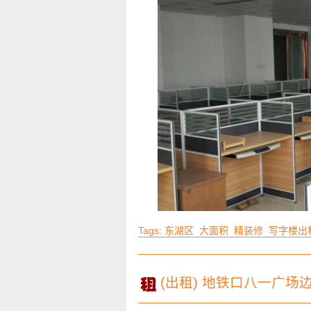
Tags:
东湖区
大面积
精装修
写字楼出
(出租) 地铁口八一广