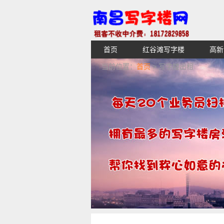
首页
红谷滩写字楼
高新
【不收中介费】南昌写字楼出租租
当前位置：
首页
> 写字楼出租
湖青云谱写字楼