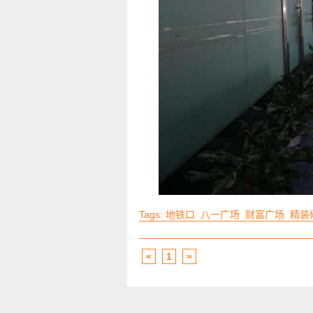
Tags:
地铁口
八一广场
财富广场
精装
«
1
»