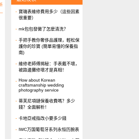
新
​寶璣表維修費用多少（這些因素
很重要）
​mk包包發黴了怎麽清洗？
​手把手教你奢侈品護理，輕松保
護你的珍寶 (簡單易懂的保養指
南)
維修老師傅揭秘：手表戴不壞，
被路邊攤修壞才是真相！
How about Korean
craftsmanship wedding
photography service
​蒂芙尼項鏈保養收費嗎？多少
錢？全面解析！
​卡地亞戒指改小要多少錢
IWC万国葡萄牙系列永恒历腕表