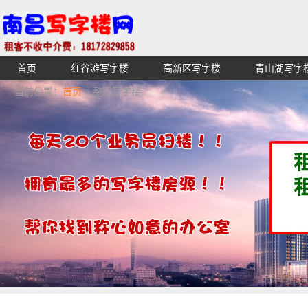
首页
红谷滩写字楼
高新区写字楼
青山湖写字
【不收中介费】南昌写字楼出租租赁招租出售,找高端高档
当前位置：
首页
> 整层写字楼
湖青云谱写字楼