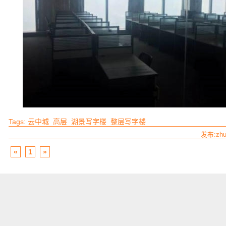
Tags:
云中城
高层
湖景写字楼
整层写字楼
发布:zhu
«
1
»