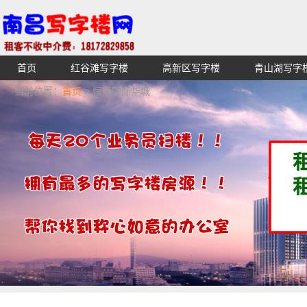
首页
红谷滩写字楼
高新区写字楼
青山湖写字
【不收中介费】南昌写字楼出租租赁招租出售,找高端高档
当前位置：
首页
> 恒茂国际华城
湖青云谱写字楼