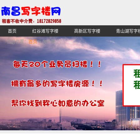
首页
红谷滩写字楼
高新区写字楼
青山湖写字
【不收中介费】南昌写字楼出租租赁招租出售,找高端高档
当前位置：
首页
> 房产税
湖青云谱写字楼