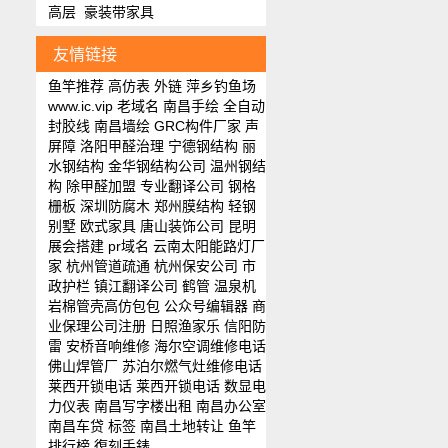
高层
豪装带家具
友情链接
鱼竿推荐
高仿表
外链
萍乡钓鱼场
www.ic.vip
老域名
南昌手绘
全自动
封胶线
南昌墙绘
GRC构件厂家
声
屏障
洛阳甲醛治理
宁德钢结构
丽
水钢结构
金华钢结构公司
温州钢结
构
除甲醛加盟
专业翻译公司
钢格
栅板
深圳防腐木
郑州膜结构
轻钢
别墅
欧式家具
唐山装饰公司
昆明
展会搭建
pr域名
云南太阳能路灯厂
家
杭州管道疏通
杭州保安公司
市
政护栏
镇江翻译公司
鹤管
温泉机
岩棉管壳
高仿包包
公众号编辑器
商
业保理公司注册
日照渔家乐
信阳防
雷
安桥音响维修
海尔空调维修电话
佛山焊管厂
苏泊尔燃气灶维修电话
莱西开锁电话
莱西开锁电话
数显电
力仪表
南昌写字楼出租
南昌办公室
南昌车贷
标签
南昌土地转让
鱼竿
排行榜
復刻手錶