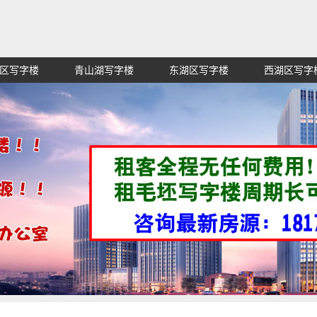
区写字楼
青山湖写字楼
东湖区写字楼
西湖区写字
赁招租出售,找高端高档高级超甲级办公室信息网,买纯价格