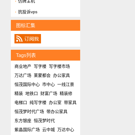
仿牌主机
抗投诉vps
图标汇集
Tags列表
商业地产
写字楼
写字楼市场
万达广场
莱蒙都会
办公家具
恒茂国际中心
市中心
一线江景
精装
地铁口
财富广场
精装修
电梯口
纯写字楼
办公室
带家具
恒茂梦时代广场
带办公家具
东方银座
恒茂梦时代
紫晶国际广场
云中城
万达中心