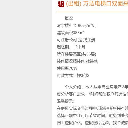
(出租) 万达电梯口双面采
概况
写字楼租金 60元/㎡/月
建筑面积388㎡
可注册公司 是 找注册
起租期：12个月
所在楼层高区(共36层)
装修情况精装修 找装修
使用率70%
付款方式：押3付2
个人介绍：本人从事商业房地产3
度分析客户需求，*时间帮助客户筛选性
温馨提示：
在房屋实际交易过程中,请您查验相关*,
选择正规中介可以节省时间，避免到处
网上虚假价格，虚假照片泛滥，找个诚