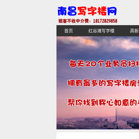
首页
红谷滩写字楼
高新
【不收中介费】南昌写字楼出租租
当前位置：
首页
> 万达
湖青云谱写字楼