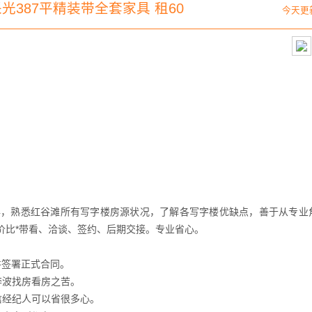
光387平精装带全套家具 租60
今天更
年，熟悉红谷滩所有写字楼房源状况，了解各写字楼优缺点，善于从专业
价比*带看、洽谈、签约、后期交接。专业省心。
并签署正式合同。
奔波找房看房之苦。
信经纪人可以省很多心。