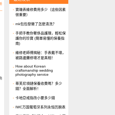
新
​寶璣表維修費用多少（這些因素
很重要）
​mk包包發黴了怎麽清洗？
​手把手教你奢侈品護理，輕松保
護你的珍寶 (簡單易懂的保養指
南)
維修老師傅揭秘：手表戴不壞，
被路邊攤修壞才是真相！
How about Korean
craftsmanship wedding
photography service
角
​蒂芙尼項鏈保養收費嗎？多少
錢？全面解析！
​卡地亞戒指改小要多少錢
IWC万国葡萄牙系列永恒历腕表