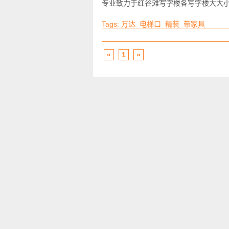
专业致力于红谷滩写字楼各写字楼大大
Tags:
万达
电梯口
精装
带家具
«
1
»