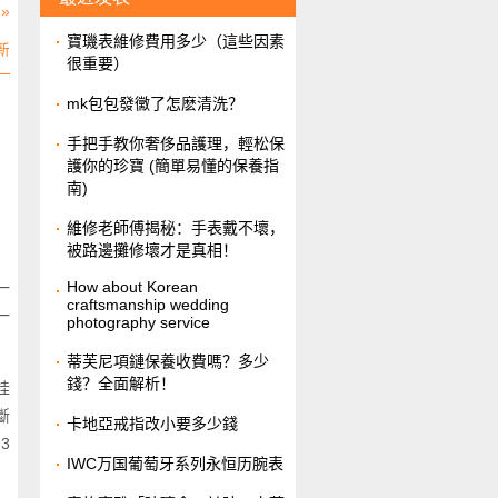
»
​寶璣表維修費用多少（這些因素
新
很重要）
。
​mk包包發黴了怎麽清洗？
」
​手把手教你奢侈品護理，輕松保
護你的珍寶 (簡單易懂的保養指
南)
維修老師傅揭秘：手表戴不壞，
被路邊攤修壞才是真相！
How about Korean
一
craftsmanship wedding
一
photography service
​蒂芙尼項鏈保養收費嗎？多少
錢？全面解析！
桂
斷
​卡地亞戒指改小要多少錢
3
IWC万国葡萄牙系列永恒历腕表