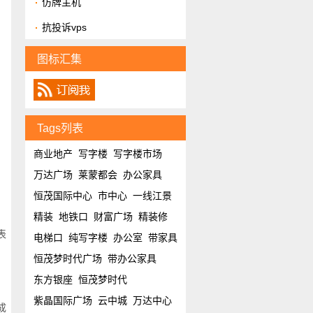
仿牌主机
抗投诉vps
，
图标汇集
Tags列表
商业地产
写字楼
写字楼市场
万达广场
莱蒙都会
办公家具
恒茂国际中心
市中心
一线江景
精装
地铁口
财富广场
精装修
表
电梯口
纯写字楼
办公室
带家具
恒茂梦时代广场
带办公家具
东方银座
恒茂梦时代
紫晶国际广场
云中城
万达中心
成