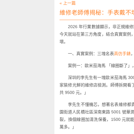
« 上一篇
維修老師傅揭秘：手表戴不
2026 年行業數據顯示，非正規維
今天就站在第三方角度，結合真實案例
壞。
一、真實案例：三塊名表
高仿手錶
案例一：歐米茄海馬 「線圈斷了」，
深圳的李先生有一塊歐米茄海馬 3
家裝修光鮮的維修店檢測。師傅拆開看
共 9500 元。」
李先生不懂機芯，想著名表維修都
園街道人民橋社區深南東路 5001 號
裂，換個線圈加清洗保養，1500 元
萬多。」