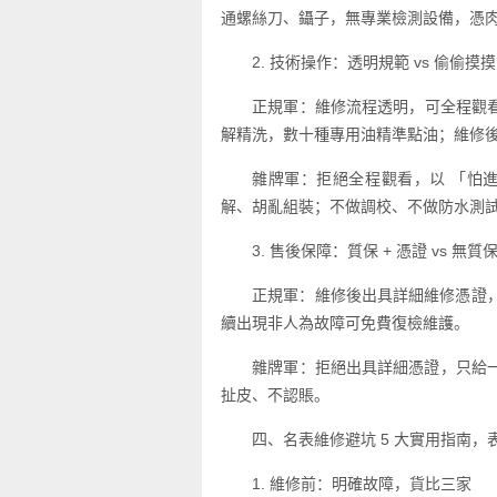
通螺絲刀、鑷子，無專業檢測設備，憑
2. 技術操作：透明規範 vs 偷偷摸摸
正規軍：維修流程透明，可全程觀看
解精洗，數十種專用油精準點油；維修後
雜牌軍：拒絕全程觀看，以 「怕
解、胡亂組裝；不做調校、不做防水測
3. 售後保障：質保 + 憑證 vs 無質保
正規軍：維修後出具詳細維修憑證，
續出現非人為故障可免費復檢維護。
雜牌軍：拒絕出具詳細憑證，只給
扯皮、不認賬。
四、名表維修避坑 5 大實用指南，
1. 維修前：明確故障，貨比三家