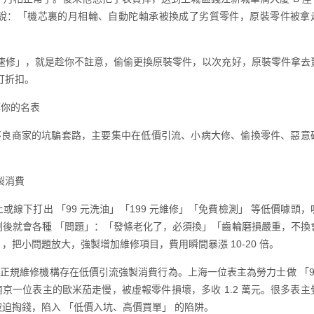
開後說：「機芯裏的月相輪、自動陀軸承被換成了劣質零件，原裝零件被拿
快速修」，就是趁你不註意，偷偷更換原裝零件，以次充好，原裝零件拿去
打折扣。
掉你的名表
，不良商家的坑騙套路，主要集中在低價引流、小病大修、偷換零件、惡意
製消費
線下打出 「99 元洗油」「199 元維修」「免費檢測」 等低價噱頭，
測後就會各種 「問題」：「發條老化了，必須換」「齒輪磨損嚴重，不換
把小問題放大，強製增加維修項目，費用瞬間暴漲 10-20 倍。
% 的非正規維修機構存在低價引流強製消費行為。上海一位表主為勞力士做 「9
；南京一位表主的歐米茄走慢，被虛報零件損壞，多收 1.2 萬元。很多表主
迫掏錢，陷入 「低價入坑、高價買單」 的陷阱。