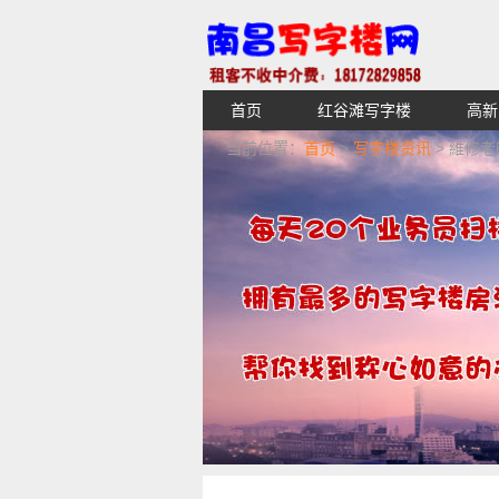
首页
红谷滩写字楼
高新
【不收中介费】南昌写字楼出租租
当前位置：
首页
>
写字楼资讯
> 維修
湖青云谱写字楼