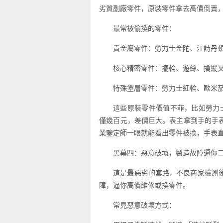
劣質副廠零件，原裝零件拿去高價倒賣
最常被偷換的零件：
貴金屬零件：勞力士金陀、江詩丹
核心精密零件：擺輪、遊絲、擒縱
特殊塗層零件：勞力士紅輪、歐米
這些原裝零件價值不菲，比如勞力士htt
僅幾百元，差價巨大。表主拿到手的手
業鑒定師一眼就能看出零件被換，手表
黑幕四：惡意破壞，製造故障逼你
這是最惡劣的套路，不良商家檢測
障，逼你高價維修或換零件。
常見惡意破壞方式：