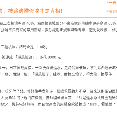
下一篇 
壞，被路邊攤修壞才是真相！
今天更
修點二次損壞率達 40%，站西鐘表城部分不良商家的坑騙率更是高達 65%
，拆解不良商家的常用套路，教你識別正規軍與雜牌軍，避免愛表被 「修
，三種坑法，結局全是 「血虧」
被說成 「機芯燒毀」，多花 8000 元
00 米，日常佩戴愛惜，一次洗澡後進水，走時偶爾卡頓，拿到站西鐘表城
了一眼，眉頭一皺：「機芯燒了，線圈、齒輪全壞了，得大修，換零件，
貴，咬牙付了錢。修好後手表能走，但總覺得動力不足，後來送到羅湖區
華潤大廈 504 的正規門店檢測，技師開蓋後直言：「只是進水導致線圈輕微
就能搞定，機芯完好無損，而且你這表的原裝金陀被換成了銅陀，價值差了 