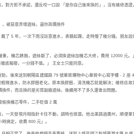
店，對方拒不承認，還反咬一口說 「是你自己後來換的」，沒有維修憑證
」，被惡意弄壞遊絲，逼你高價換件
戴了 5 年，一次下雨沒註意進水，表鏡起霧，走時慢了幾分鐘。朋友說
重，機芯銹蝕，遊絲斷了，必須換遊絲加機芯大修，費用 12000 元。
徹底報廢，一分錢不值。」 王女士只能同意。
，後來送到朝陽區建國路 79 號華貿購物中心華貿中心寫字樓 - 2 座 4
只是輕微進水，防水膠圈老化，原本換膠圈、清洗機芯就能解決；維修店故
價換件，而且換的是劣質副廠遊絲，後續用不了多久還會出問題。
偷換機芯零件，二手貶值 2 萬
表，一天發現月相指針卡住不動，調時也很澀。他出差路過廣州，順便拿
時搞定，收費 800 元」。
月相正常了。後來他想把手表賣掉，送到上城區錢江新城華潤大廈 B 座 