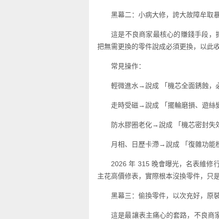
黑幕二：小病大修，誇大故障牟取
這是不良商家最核心的賺錢手段，
把無需更換的零件說成必須更換，以此
常見操作：
輕微進水→說成 「機芯全面銹蝕，
走時受磁→說成 「擺輪磨損、遊絲
防水膠圈老化→說成 「機芯密封失
月相、日歷卡滯→說成 「復雜功能
2026 年 315 晚會曝光，名表
主花高價修表，實際根本沒換零件，只
黑幕三：偷換零件，以次充好，原
這是最讓表主痛心的套路，不良商