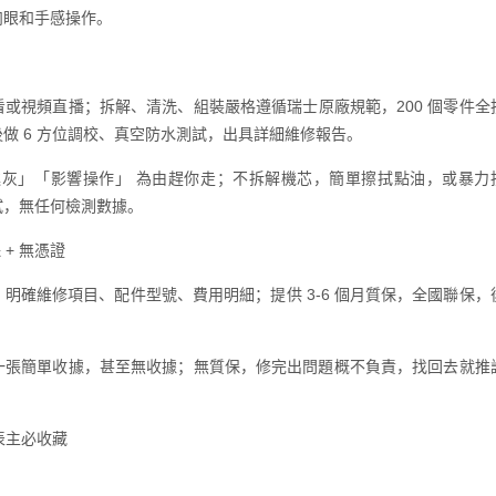
肉眼和手感操作。
或視頻直播；拆解、清洗、組裝嚴格遵循瑞士原廠規範，200 個零件全
做 6 方位調校、真空防水測試，出具詳細維修報告。
進灰」「影響操作」 為由趕你走；不拆解機芯，簡單擦拭點油，或暴力
試，無任何檢測數據。
 + 無憑證
明確維修項目、配件型號、費用明細；提供 3-6 個月質保，全國聯保，
一張簡單收據，甚至無收據；無質保，修完出問題概不負責，找回去就推
表主必收藏