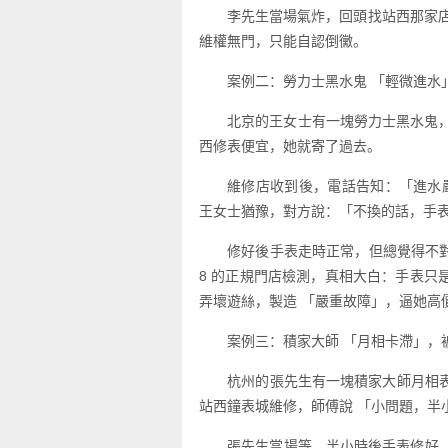
李先生當場氣炸，回頭找站西那家
維權無門，只能自認倒黴。
案例二：勞力士黑水鬼 「輕微進水
北京的王女士有一塊勞力士黑水鬼，
西修表便宜，她就寄了過去。
維修店收到後，電話告知：「進水嚴
王女士猶豫，對方說：「不換的話，手表
修好後手表走時正常，但總覺得不對勁
8 的正規門店檢測，真相大白：手表
弄壞遊絲，製造 「嚴重故障」，逼她高
案例三：積家大師 「月相卡滯」，被
杭州的張先生有一塊積家大師月相
站西鐘表城維修，師傅說 「小問題，半小
張先生當場等，半小時後手表修好，