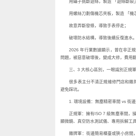
用鑷子挑斷遊絲，製造 「遊絲斷裂
用螺絲刀劃傷機芯夾板，製造 「機
故意弄斷發條，導致手表停走；
破壞防水結構，導致後續反復進水
2026 年行業數據顯示，曾在非
問題，被惡意破壞後，變成大修，費用翻
三、3 大核心區別，一眼識別正規
很多表主分不清正規維修門店和雜
避免踩坑。
1. 環境設備：無塵精密車間 vs 街
正規軍：擁有ISO 7 級無塵車間
顯微鏡、真空防水測試儀、專用拆解工具，
雜牌軍：街邊簡易櫃臺或狹小房間