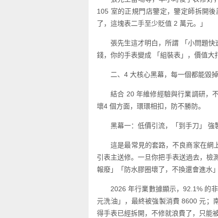
105 室的正規門店鑒定，鑒定師拆
了，這塊表二手至少貶值 2 萬元。」
張先生這才明白，所謂 「小問題
錢，你的手表變成 「組裝表」，價值大
二、4 大核心黑幕，每一個都能毀
結合 20 年維修經驗與行業調研
壞4 個方面，環環相扣，防不勝防。
黑幕一：低價引流，「到手刀」 強
這是最常見的套路，不良商家在網上或
引表主送修。一旦你把手表送過去，檢
報廢」「防水膠圈壞了，不換還會進水」，
2026 年行業數據顯示，92.1
元洗油」，最終被強製消費 8600 元
得手表已經拆開，不修就浪費了，只能被