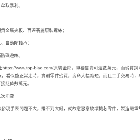
，牟取暴利。
頓貴金屬夾板、百達翡麗原裝螺絲；
叉、自動陀軸承；
茄防磁遊絲。
ps://www.top-biao.com/原裝金陀，單獨售賣可達數萬元，而劣質銅
表，看似能正常走時，實則零件劣質，壽命大幅縮短，而且二手交易時，
直接貶值數萬元。
二次消費
後發現手表問題不大，賺不到大錢，就故意惡意破壞機芯零件，製造嚴重