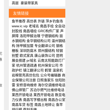
高层
豪装带家具
友情链接
鱼竿推荐
高仿表
外链
萍乡钓鱼场
www.ic.vip
老域名
南昌手绘
全自动
封胶线
南昌墙绘
GRC构件厂家
声
屏障
洛阳甲醛治理
宁德钢结构
丽
水钢结构
金华钢结构公司
温州钢结
构
除甲醛加盟
专业翻译公司
钢格
栅板
深圳防腐木
郑州膜结构
轻钢
陀
别墅
欧式家具
唐山装饰公司
昆明
專
展会搭建
pr域名
云南太阳能路灯厂
家
杭州管道疏通
杭州保安公司
市
政护栏
镇江翻译公司
鹤管
温泉机
岩棉管壳
高仿包包
公众号编辑器
商
业保理公司注册
日照渔家乐
信阳防
雷
安桥音响维修
海尔空调维修电话
故
佛山焊管厂
苏泊尔燃气灶维修电话
莱西开锁电话
莱西开锁电话
数显电
力仪表
南昌写字楼出租
南昌办公室
南昌车贷
标签
南昌土地转让
鱼竿
排行榜
復刻手錶