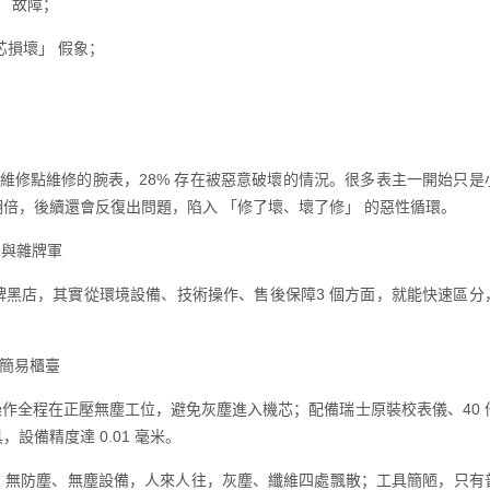
」 故障；
芯損壞」 假象；
。
正規維修點維修的腕表，28% 存在被惡意破壞的情況。很多表主一開始只是
倍，後續還會反復出問題，陷入 「修了壞、壞了修」 的惡性循環。
軍與雜牌軍
牌黑店，其實從環境設備、技術操作、售後保障3 個方面，就能快速區分
邊簡易櫃臺
，操作全程在正壓無塵工位，避免灰塵進入機芯；配備瑞士原裝校表儀、40 
設備精度達 0.01 毫米。
，無防塵、無塵設備，人來人往，灰塵、纖維四處飄散；工具簡陋，只有