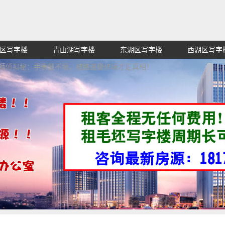
区写字楼
青山湖写字楼
东湖区写字楼
西湖区写字
赁招租出售,找高端高档高级超甲级办公室信息网,买纯价格
老師傅揭秘：手表戴不壞，被路邊攤修壞才是真相！