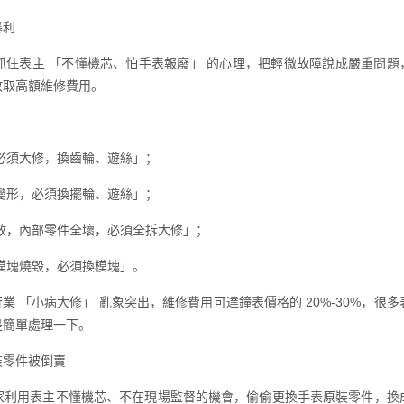
暴利
抓住表主 「不懂機芯、怕手表報廢」 的心理，把輕微故障說成嚴重問題
收取高額維修費用。
必須大修，換齒輪、遊絲」；
變形，必須換擺輪、遊絲」；
效，內部零件全壞，必須全拆大修」；
模塊燒毀，必須換模塊」。
維修行業 「小病大修」 亂象突出，維修費用可達鐘表價格的 20%-30%，很多
是簡單處理一下。
裝零件被倒賣
家利用表主不懂機芯、不在現場監督的機會，偷偷更換手表原裝零件，換