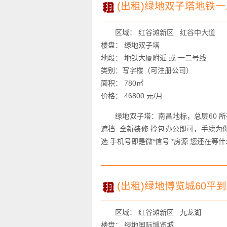
(出租)绿地双子塔地铁一
区域： 红谷滩新区 红谷中大道
楼盘： 绿地双子塔
地段： 地铁大厦附近 或 一二号线
类别：写字楼（可注册公司）
面积： 780㎡
价格： 46800 元/月
绿地双子塔：南昌地标，总层60 所
遮挡 全新装修 拎包办公即可，手续为你
选 手机号即是微*信号 *房源 您还在等什
(出租)绿地博览城60平
区域： 红谷滩新区 九龙湖
楼盘： 绿地国际博览城