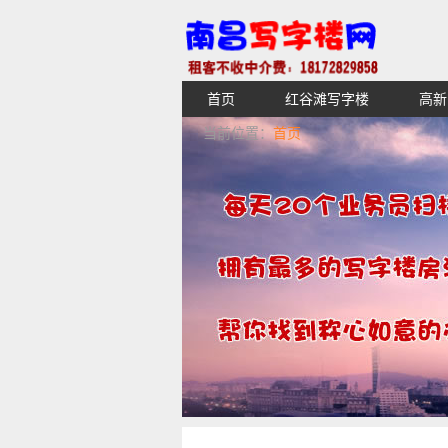
首页
红谷滩写字楼
高新
【不收中介费】南昌写字楼出租租
当前位置：
首页
湖青云谱写字楼