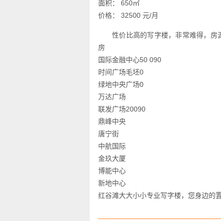
面积： 650㎡
价格： 32500 元/月
性价比高的写字楼，非常难得，房
房
国际金融中心50 090
时间广场毛坯0
绿地中央广场0
万达广场
联发广场20090
鼎峰中央
唐宁街
中航国际
金玖大厦
博能中心
新地中心
红谷滩大大小小专业写字楼，您身边的置