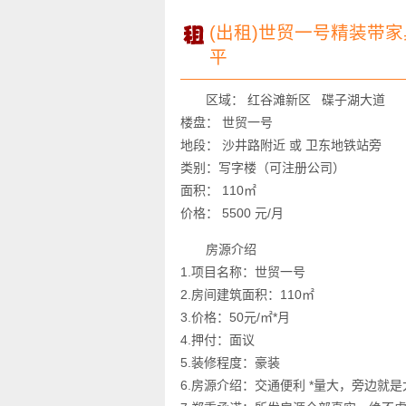
(出租)世贸一号精装带
平
区域： 红谷滩新区 碟子湖大道
楼盘： 世贸一号
地段： 沙井路附近 或 卫东地铁站旁
类别：写字楼（可注册公司）
面积： 110㎡
价格： 5500 元/月
房源介绍
1.项目名称：世贸一号
2.房间建筑面积：110㎡
3.价格：50元/㎡*月
4.押付：面议
5.装修程度：豪装
6.房源介绍：交通便利 *量大，旁边就