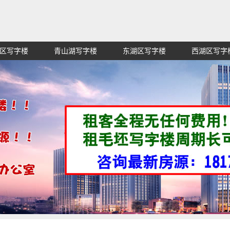
区写字楼
青山湖写字楼
东湖区写字楼
西湖区写字
赁招租出售,找高端高档高级超甲级办公室信息网,买纯价格