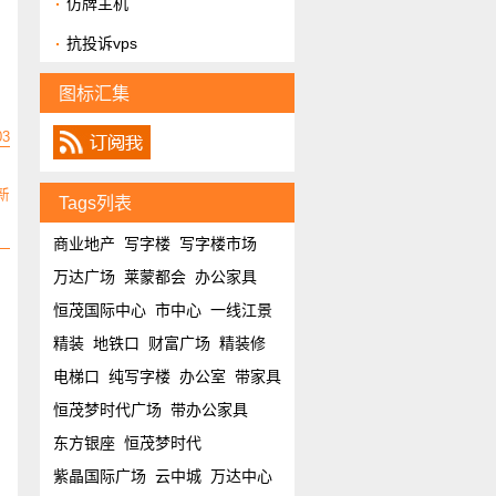
仿牌主机
抗投诉vps
图标汇集
03
新
Tags列表
商业地产
写字楼
写字楼市场
万达广场
莱蒙都会
办公家具
恒茂国际中心
市中心
一线江景
精装
地铁口
财富广场
精装修
电梯口
纯写字楼
办公室
带家具
恒茂梦时代广场
带办公家具
东方银座
恒茂梦时代
紫晶国际广场
云中城
万达中心