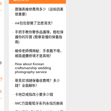
新
​寶璣表維修費用多少（這些因素
很重要）
​mk包包發黴了怎麽清洗？
​手把手教你奢侈品護理，輕松保
護你的珍寶 (簡單易懂的保養指
南)
維修老師傅揭秘：手表戴不壞，
被路邊攤修壞才是真相！
多
How about Korean
craftsmanship wedding
photography service
79
​蒂芙尼項鏈保養收費嗎？多少
錢？全面解析！
新
​卡地亞戒指改小要多少錢
IWC万国葡萄牙系列永恒历腕表