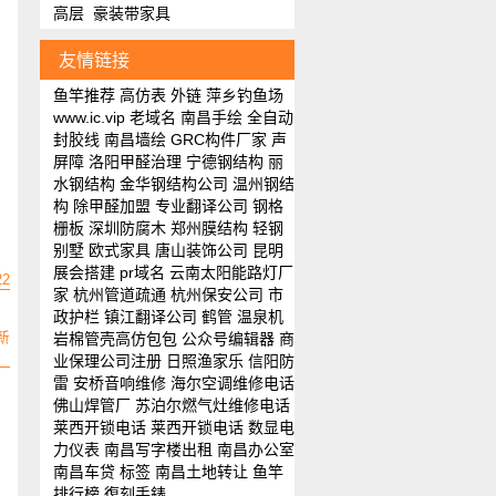
高层
豪装带家具
友情链接
鱼竿推荐
高仿表
外链
萍乡钓鱼场
www.ic.vip
老域名
南昌手绘
全自动
封胶线
南昌墙绘
GRC构件厂家
声
屏障
洛阳甲醛治理
宁德钢结构
丽
水钢结构
金华钢结构公司
温州钢结
构
除甲醛加盟
专业翻译公司
钢格
栅板
深圳防腐木
郑州膜结构
轻钢
别墅
欧式家具
唐山装饰公司
昆明
展会搭建
pr域名
云南太阳能路灯厂
22
家
杭州管道疏通
杭州保安公司
市
政护栏
镇江翻译公司
鹤管
温泉机
新
岩棉管壳
高仿包包
公众号编辑器
商
业保理公司注册
日照渔家乐
信阳防
雷
安桥音响维修
海尔空调维修电话
佛山焊管厂
苏泊尔燃气灶维修电话
莱西开锁电话
莱西开锁电话
数显电
力仪表
南昌写字楼出租
南昌办公室
南昌车贷
标签
南昌土地转让
鱼竿
排行榜
復刻手錶