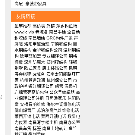
高层
豪装带家具
友情链接
鱼竿推荐
高仿表
外链
萍乡钓鱼场
www.ic.vip
老域名
南昌手绘
全自动
封胶线
南昌墙绘
GRC构件厂家
声
屏障
洛阳甲醛治理
宁德钢结构
丽
水钢结构
金华钢结构公司
温州钢结
构
除甲醛加盟
专业翻译公司
钢格
栅板
深圳防腐木
郑州膜结构
轻钢
别墅
欧式家具
唐山装饰公司
昆明
展会搭建
pr域名
云南太阳能路灯厂
家
杭州管道疏通
杭州保安公司
市
政护栏
镇江翻译公司
鹤管
温泉机
岩棉管壳
高仿包包
公众号编辑器
商
节
业保理公司注册
日照渔家乐
信阳防
雷
安桥音响维修
海尔空调维修电话
佛山焊管厂
苏泊尔燃气灶维修电话
莱西开锁电话
莱西开锁电话
数显电
力仪表
南昌写字楼出租
南昌办公室
、
南昌车贷
标签
南昌土地转让
鱼竿
排行榜
復刻手錶