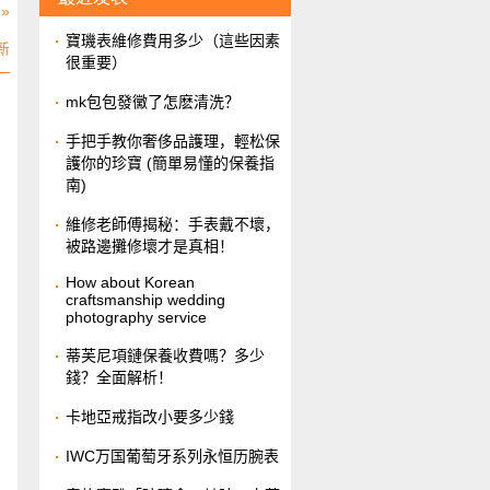
»
​寶璣表維修費用多少（這些因素
新
很重要）
​mk包包發黴了怎麽清洗？
​手把手教你奢侈品護理，輕松保
護你的珍寶 (簡單易懂的保養指
南)
維修老師傅揭秘：手表戴不壞，
被路邊攤修壞才是真相！
How about Korean
craftsmanship wedding
photography service
​蒂芙尼項鏈保養收費嗎？多少
錢？全面解析！
​卡地亞戒指改小要多少錢
IWC万国葡萄牙系列永恒历腕表