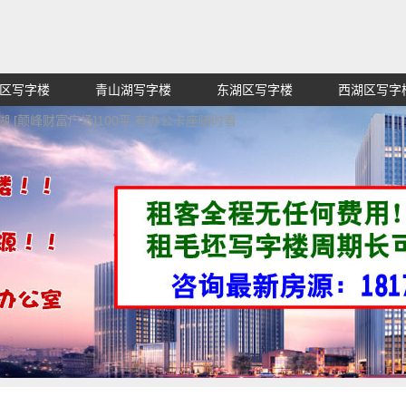
区写字楼
青山湖写字楼
东湖区写字楼
西湖区写字
赁招租出售,找高端高档高级超甲级办公室信息网,买纯价格
湖 [颠峰财富广场]100平,有办公卡座随时看