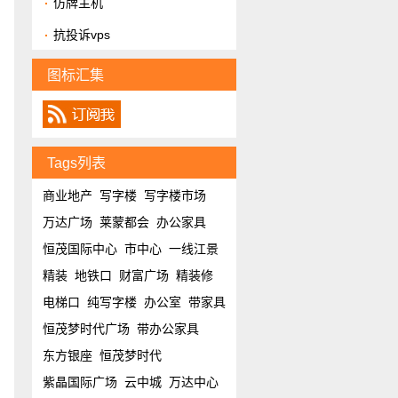
仿牌主机
抗投诉vps
图标汇集
Tags列表
商业地产
写字楼
写字楼市场
万达广场
莱蒙都会
办公家具
恒茂国际中心
市中心
一线江景
精装
地铁口
财富广场
精装修
电梯口
纯写字楼
办公室
带家具
恒茂梦时代广场
带办公家具
东方银座
恒茂梦时代
紫晶国际广场
云中城
万达中心