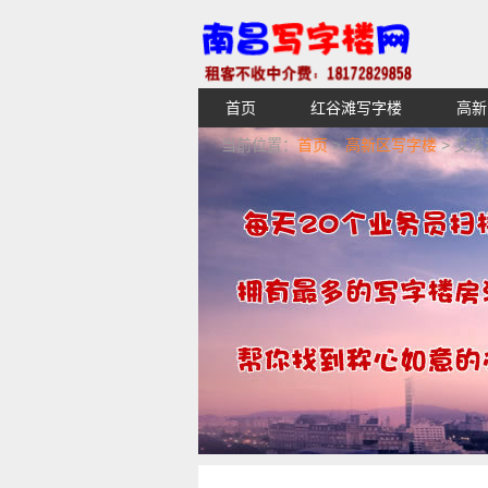
首页
红谷滩写字楼
高新
【不收中介费】南昌写字楼出租租
当前位置：
首页
>
高新区写字楼
> 艾溪
湖青云谱写字楼