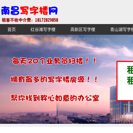
首页
红谷滩写字楼
高新区写字楼
青山湖写字
【不收中介费】南昌写字楼出租租赁招租出售,找高端高档
当前位置：
首页
>
写字楼资讯
> 当小产权遇到房产税会有几种情况？
湖青云谱写字楼