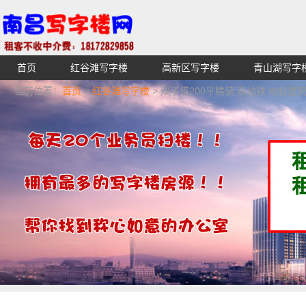
首页
红谷滩写字楼
高新区写字楼
青山湖写字
【不收中介费】南昌写字楼出租租赁招租出售,找高端高档
当前位置：
首页
>
红谷滩写字楼
> 双子塔200平精装 双地铁 地标建
湖青云谱写字楼