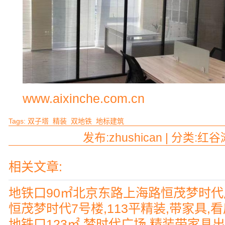
www.aixinche.com.cn
Tags:
双子塔
精装
双地铁
地标建筑
发布:zhushican | 分类:红谷
相关文章:
地铁口90㎡北京东路上海路恒茂梦时
恒茂梦时代7号楼,113平精装,带家具,
地铁口123㎡ 梦时代广场 精装带家具出