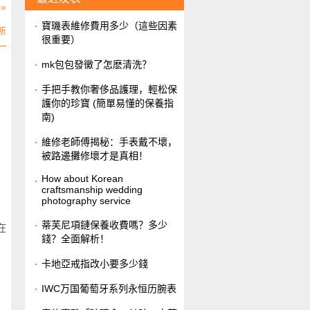
»
​寶璣表維修費用多少（這些因素
新
很重要）
​mk包包發黴了怎麽清洗？
​手把手教你奢侈品護理，輕松保
護你的珍寶 (簡單易懂的保養指
南)
維修老師傅揭秘：手表戴不壞，
被路邊攤修壞才是真相！
How about Korean
craftsmanship wedding
photography service
​蒂芙尼項鏈保養收費嗎？多少
在
錢？全面解析！
​卡地亞戒指改小要多少錢
IWC万国葡萄牙系列永恒历腕表