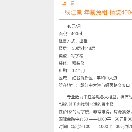
« 上一篇
一线江景 年前免租 精装400
48元/月
面积：400㎡
租售方式：出租
楼层： 30层/共48层
类型：写字楼
装修： 精装修
租期： 12个月
区域： 红谷滩新区 - 丰和中大道
所在地址： 赣江中大道与绿茵路交叉口
专业致力于红谷滩各大楼盘，拥有
*短的时间内找到合适的写字楼
性价比*的写字楼，非常难得，房源紧张
国际金融中心50 ——1000平 50元到8
时间广场毛坯100——1000平 30元到