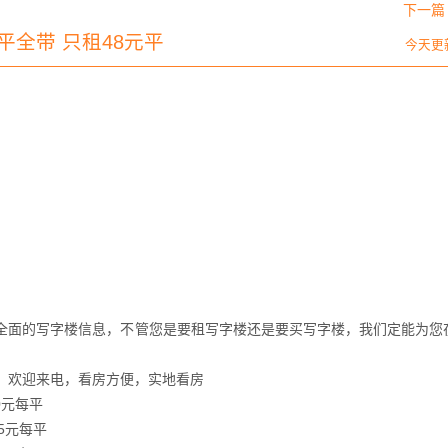
下一篇 
平全带 只租48元平
今天更
*全面的写字楼信息，不管您是要租写字楼还是要买写字楼，我们定能为您
，欢迎来电，看房方便，实地看房
0元每平
75元每平