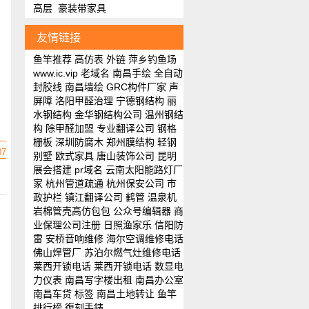
高层
豪装带家具
友情链接
鱼竿推荐
高仿表
外链
萍乡钓鱼场
www.ic.vip
老域名
南昌手绘
全自动
封胶线
南昌墙绘
GRC构件厂家
声
屏障
洛阳甲醛治理
宁德钢结构
丽
水钢结构
金华钢结构公司
温州钢结
构
除甲醛加盟
专业翻译公司
钢格
栅板
深圳防腐木
郑州膜结构
轻钢
07
别墅
欧式家具
唐山装饰公司
昆明
展会搭建
pr域名
云南太阳能路灯厂
家
杭州管道疏通
杭州保安公司
市
政护栏
镇江翻译公司
鹤管
温泉机
岩棉管壳
高仿包包
公众号编辑器
商
业保理公司注册
日照渔家乐
信阳防
雷
安桥音响维修
海尔空调维修电话
佛山焊管厂
苏泊尔燃气灶维修电话
莱西开锁电话
莱西开锁电话
数显电
力仪表
南昌写字楼出租
南昌办公室
南昌车贷
标签
南昌土地转让
鱼竿
排行榜
復刻手錶