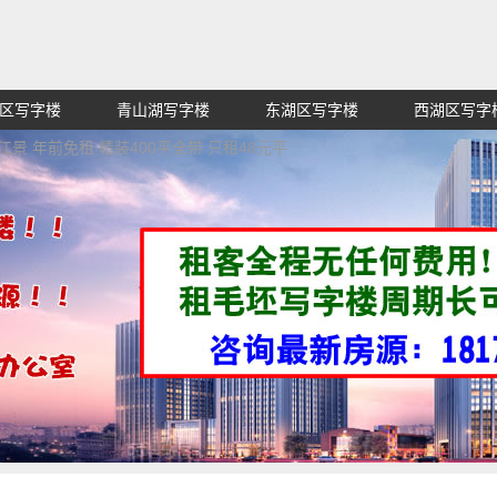
区写字楼
青山湖写字楼
东湖区写字楼
西湖区写字
赁招租出售,找高端高档高级超甲级办公室信息网,买纯价格
江景 年前免租 精装400平全带 只租48元平