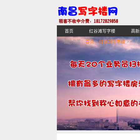
首页
红谷滩写字楼
高新
【不收中介费】南昌写字楼出租租
当前位置：
首页
>
红谷滩写字楼
> 一线
湖青云谱写字楼