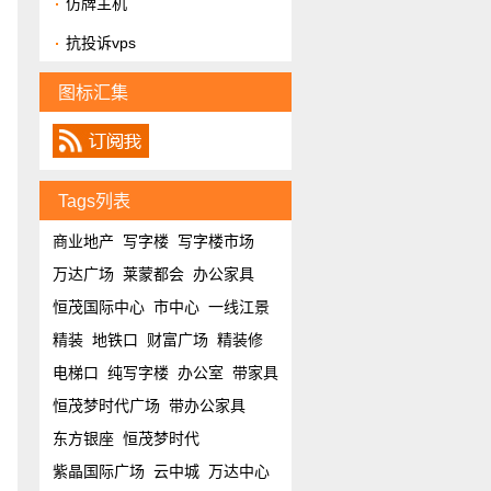
仿牌主机
抗投诉vps
图标汇集
Tags列表
商业地产
写字楼
写字楼市场
万达广场
莱蒙都会
办公家具
恒茂国际中心
市中心
一线江景
精装
地铁口
财富广场
精装修
电梯口
纯写字楼
办公室
带家具
恒茂梦时代广场
带办公家具
东方银座
恒茂梦时代
紫晶国际广场
云中城
万达中心