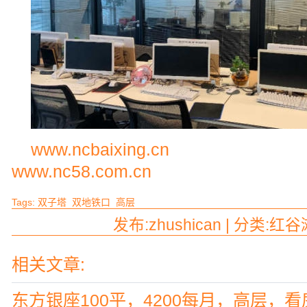
www.ncbaixing.cn
www.nc58.com.cn
Tags:
双子塔
双地铁口
高层
发布:zhushican | 分类:红谷
相关文章:
东方银座100平，4200每月，高层，