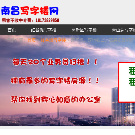
首页
红谷滩写字楼
高新区写字楼
青山湖写字
【不收中介费】南昌写字楼出租租赁招租出售,找高端高档
当前位置：
首页
>
红谷滩写字楼
> 双子塔、双地铁口、高层视野超
湖青云谱写字楼