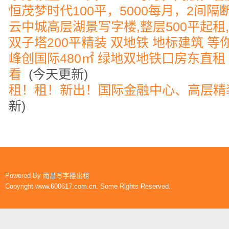
恒茂梦时代100平，5000每月，2间隔
云中城高层湖景写字楼,整层500平起租
双子塔200平精装 双地铁 地标建筑 等
峰创国际480㎡ 绿地双地铁口房东直租
看
(今天更新)
租！租！新出！国际金融中心、高层精装
新)
Powered By
南昌写字楼出租
Copyright www.600617.com.cn. Some Rights Reserved.