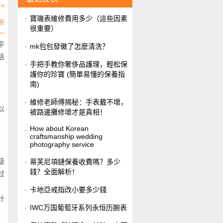
»
​寶璣表維修費用多少（這些因素
新
很重要）
平
​mk包包發黴了怎麽清洗？
活
​手把手教你奢侈品護理，輕松保
護你的珍寶 (簡單易懂的保養指
南)
維修老師傅揭秘：手表戴不壞，
以
被路邊攤修壞才是真相！
How about Korean
craftsmanship wedding
photography service
级
​蒂芙尼項鏈保養收費嗎？多少
錢？全面解析！
过
，
​卡地亞戒指改小要多少錢
计
IWC万国葡萄牙系列永恒历腕表