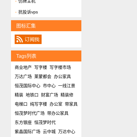
仿牌主机
抗投诉vps
图标汇集
Tags列表
商业地产
写字楼
写字楼市场
万达广场
莱蒙都会
办公家具
恒茂国际中心
市中心
一线江景
精装
地铁口
财富广场
精装修
电梯口
纯写字楼
办公室
带家具
恒茂梦时代广场
带办公家具
东方银座
恒茂梦时代
紫晶国际广场
云中城
万达中心