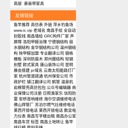
高层
豪装带家具
友情链接
鱼竿推荐
高仿表
外链
萍乡钓鱼场
www.ic.vip
老域名
南昌手绘
全自动
封胶线
南昌墙绘
GRC构件厂家
声
屏障
洛阳甲醛治理
宁德钢结构
丽
水钢结构
金华钢结构公司
温州钢结
构
除甲醛加盟
专业翻译公司
钢格
栅板
深圳防腐木
郑州膜结构
轻钢
别墅
欧式家具
唐山装饰公司
昆明
展会搭建
pr域名
云南太阳能路灯厂
家
杭州管道疏通
杭州保安公司
市
政护栏
镇江翻译公司
鹤管
温泉机
岩棉管壳
高仿包包
公众号编辑器
商
业保理公司注册
日照渔家乐
信阳防
雷
安桥音响维修
海尔空调维修电话
佛山焊管厂
苏泊尔燃气灶维修电话
莱西开锁电话
莱西开锁电话
数显电
力仪表
南昌写字楼出租
南昌办公室
南昌车贷
标签
南昌土地转让
鱼竿
排行榜
復刻手錶