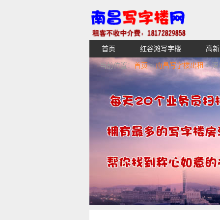
首页
红谷滩写字楼
高新
【不收中介费】南昌写字楼出租租
当前位置：
首页
>
南昌写字楼出租
> 
湖青云谱写字楼