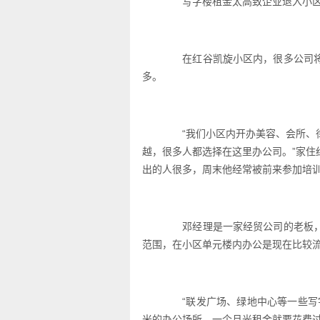
写字楼租金太高致企业退入小
在红谷凯旋小区内，很多公司将
多。
“我们小区内开办美容、会所、律
越，很多人都选择在这里办公司。”家
出的人很多，周末他经常被前来参加培
邓经理是一家经贸公司的老板，
范围，在小区单元楼内办公是现在比较
“联发广场、绿地中心等一些写字楼
米的办公场所，一个月光租金就要花费过