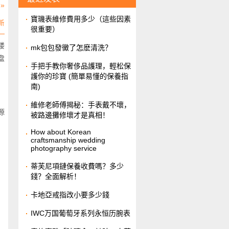
»
​寶璣表維修費用多少（這些因素
新
很重要）
楼
​mk包包發黴了怎麽清洗？
盘
​手把手教你奢侈品護理，輕松保
護你的珍寶 (簡單易懂的保養指
南)
維修老師傅揭秘：手表戴不壞，
源
被路邊攤修壞才是真相！
How about Korean
craftsmanship wedding
photography service
​蒂芙尼項鏈保養收費嗎？多少
錢？全面解析！
​卡地亞戒指改小要多少錢
IWC万国葡萄牙系列永恒历腕表