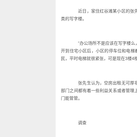
近日，家住红谷滩某小区的张先
类的写字楼。
“办公场所不是应该在写字楼么，
开到住宅小区后，小区的停车位和电梯都
民，平时电梯就很紧张，可是现在3楼4
张先生认为，空房出租无可厚非
部门之间都有着一些利益关系或者管理
门能管管。
调查