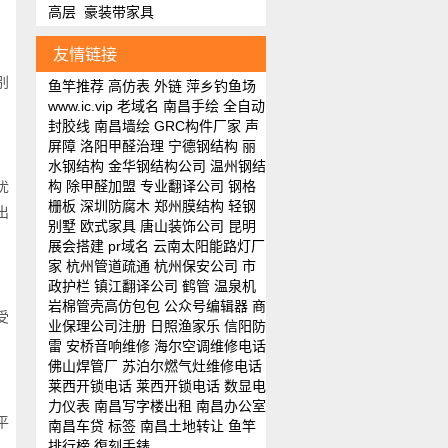
高层
豪装带家具
友情链接
别
鱼竿推荐
高仿表
外链
萍乡钓鱼场
www.ic.vip
老域名
南昌手绘
全自动
封胶线
南昌墙绘
GRC构件厂家
声
屏障
洛阳甲醛治理
宁德钢结构
丽
水钢结构
金华钢结构公司
温州钢结
构
除甲醛加盟
专业翻译公司
钢格
优
栅板
深圳防腐木
郑州膜结构
轻钢
出
别墅
欧式家具
唐山装饰公司
昆明
展会搭建
pr域名
云南太阳能路灯厂
家
杭州管道疏通
杭州保安公司
市
政护栏
镇江翻译公司
鹤管
温泉机
岩棉管壳
高仿包包
公众号编辑器
商
受
业保理公司注册
日照渔家乐
信阳防
雷
安桥音响维修
海尔空调维修电话
佛山焊管厂
苏泊尔燃气灶维修电话
莱西开锁电话
莱西开锁电话
数显电
力仪表
南昌写字楼出租
南昌办公室
平
南昌车贷
标签
南昌土地转让
鱼竿
排行榜
復刻手錶