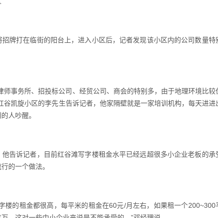
区
招牌打在临街的阳台上，进入小区后，记者发现该小区内的公司数量特
师事务所、招投标公司、经贸公司、商会的特别多，由于地理环境比较
住红谷凯旋小区的李先生告诉记者，他家隔壁就是一家培训机构，每天进进
训的人吵醒。
他告诉记者，目前红谷滩写字楼租金水平已经远超很多小企业老板的承
流行的一个做法。
的租金都很高，每平米的租金在60元/月左右，如果租一个200~300
万，这对一些中小企业来说是不能承受的。”邓经理说。