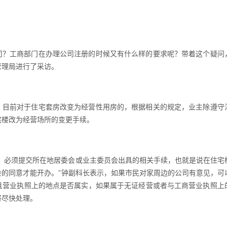
？工商部门在办理公司注册的时候又有什么样的要求呢？带着这个疑问
管理局进行了采访。
目前对于住宅套房改变为经营性用房的，根据相关的规定，业主除遵守
宅楼改为经营场所的变更手续。
必须提交所在地居委会或业主委员会出具的相关手续，也就是说在住宅
会的同意才能开办。”钟副科长表示，如果市民对家周边的公司有意见，可
且营业执照上的地点是否属实，如果属于无证经营或者与工商营业执照上
将尽快处理。