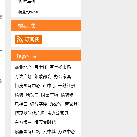
仿牌主机
抗投诉vps
楼
图标汇集
居
Tags列表
商业地产
写字楼
写字楼市场
万达广场
莱蒙都会
办公家具
影
恒茂国际中心
市中心
一线江景
精装
地铁口
财富广场
精装修
电梯口
纯写字楼
办公室
带家具
恒茂梦时代广场
带办公家具
东方银座
恒茂梦时代
紫晶国际广场
云中城
万达中心