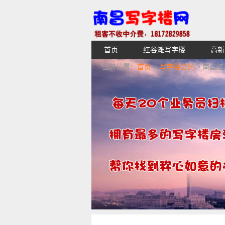
首页
红谷滩写字楼
高新
【不收中介费】南昌写字楼出租租
当前位置：
首页
>
写字楼资讯
> 南昌
湖青云谱写字楼