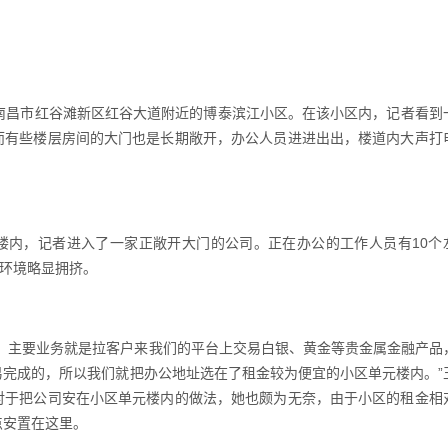
昌市红谷滩新区红谷大道附近的博泰滨江小区。在该小区内，记者看到
，而有些楼层房间的大门也是长期敞开，办公人员进进出出，楼道内大声打
内，记者进入了一家正敞开大门的公司。正在办公的工作人员有10个
公环境略显拥挤。
主要业务就是拉客户来我们的平台上交易白银、黄金等贵金属金融产品
易完成的，所以我们就把办公地址选在了租金较为便宜的小区单元楼内。”
对于把公司安在小区单元楼内的做法，她也颇为无奈，由于小区的租金相
点安置在这里。