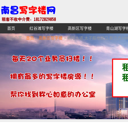
首页
红谷滩写字楼
高新区写字楼
青山湖写字
【不收中介费】南昌写字楼出租租赁招租出售,找高端高档
当前位置：
首页
>
高新区写字楼
> 紫阳大道,太子殿地铁口,新力方14
湖青云谱写字楼