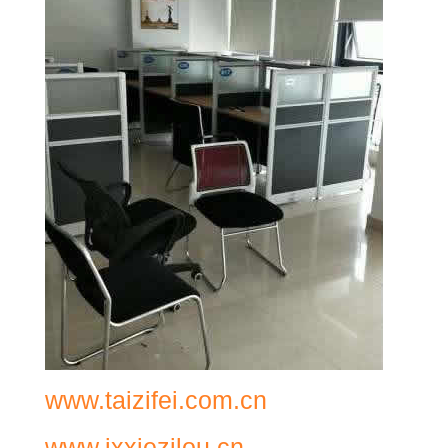
www.taizifei.com.cn
www.jxxiezilou.cn