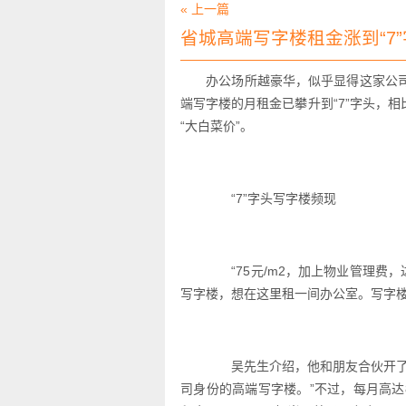
« 上一篇
省城高端写字楼租金涨到“7
办公场所越豪华，似乎显得这家公
端写字楼的月租金已攀升到“7”字头，
“大白菜价”。
“7”字头写字楼频现
“75元/m2，加上物业管理费，达
写字楼，想在这里租一间办公室。写字
吴先生介绍，他和朋友合伙开了一
司身份的高端写字楼。”不过，每月高达8