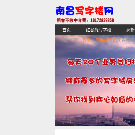
首页
红谷滩写字楼
高新
【不收中介费】南昌写字楼出租租
当前位置：
首页
>
写字楼资讯
> 省城高
湖青云谱写字楼