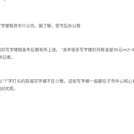
 ”
字楼租赁中介公司，据了解，受节后办公租
字楼租金年后都有所上涨。 “去年很多写字楼的月租金是35元/m2~4
告诉记者。
7”字打头的高端写字楼不在少数。这些写字楼一般都位于市中心核心
相对优质。