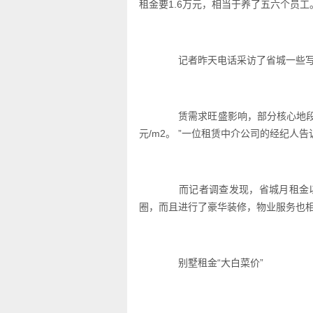
租金要1.6万元，相当于养了五六个员工。
记者昨天电话采访了省城一些写
赁需求旺盛影响，部分核心地段的写
元/m2。 ”一位租赁中介公司的经纪人
而记者调查发现，省城月租金以“
圈，而且进行了豪华装修，物业服务也
别墅租金“大白菜价”