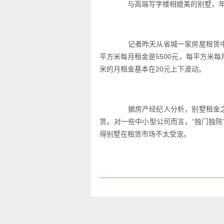
与高端写字楼相媲美的别墅，年后
记者昨天从省城一家房屋租赁中介
平方米每月租金是5500元，每平方米每
米的月租金基本在20元上下波动。
据房产经纪人分析，别墅租金之所
赁。对一些中小型公司而言，“独门独
得别墅在租赁市场不太受宠。