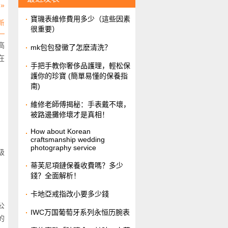
»
​寶璣表維修費用多少（這些因素
新
很重要）
高
​mk包包發黴了怎麽清洗？
在
​手把手教你奢侈品護理，輕松保
護你的珍寶 (簡單易懂的保養指
南)
維修老師傅揭秘：手表戴不壞，
被路邊攤修壞才是真相！
How about Korean
craftsmanship wedding
photography service
级
​蒂芙尼項鏈保養收費嗎？多少
錢？全面解析！
​卡地亞戒指改小要多少錢
公
IWC万国葡萄牙系列永恒历腕表
的