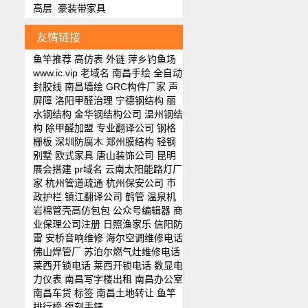
高层
豪装带家具
友情链接
鱼竿推荐
高仿表
外链
萍乡钓鱼场
www.ic.vip
老域名
南昌手绘
全自动
封胶线
南昌墙绘
GRC构件厂家
声
屏障
洛阳甲醛治理
宁德钢结构
丽
水钢结构
金华钢结构公司
温州钢结
构
除甲醛加盟
专业翻译公司
钢格
栅板
深圳防腐木
郑州膜结构
轻钢
别墅
欧式家具
唐山装饰公司
昆明
展会搭建
pr域名
云南太阳能路灯厂
家
杭州管道疏通
杭州保安公司
市
政护栏
镇江翻译公司
鹤管
温泉机
岩棉管壳
高仿包包
公众号编辑器
商
业保理公司注册
日照渔家乐
信阳防
雷
安桥音响维修
海尔空调维修电话
佛山焊管厂
苏泊尔燃气灶维修电话
莱西开锁电话
莱西开锁电话
数显电
力仪表
南昌写字楼出租
南昌办公室
南昌车贷
标签
南昌土地转让
鱼竿
排行榜
復刻手錶