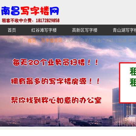
首页
红谷滩写字楼
高新区写字楼
青山湖写字
【不收中介费】南昌写字楼出租租赁招租出售,找高端高档
当前位置：
首页
>
写字楼资讯
> 房产中介关门现身广州珠江新城 进
湖青云谱写字楼