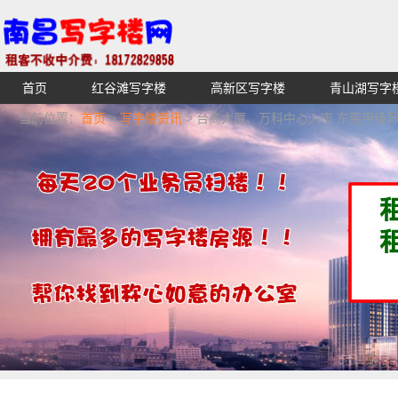
首页
红谷滩写字楼
高新区写字楼
青山湖写字
【不收中介费】南昌写字楼出租租赁招租出售,找高端高档
当前位置：
首页
>
写字楼资讯
> 台商大厦、万科中心入市 东莞甲级
湖青云谱写字楼