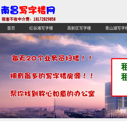
首页
红谷滩写字楼
高新区写字楼
青山湖写字
【不收中介费】南昌写字楼出租租赁招租出售,找高端高档
当前位置：
首页
>
写字楼资讯
> 甲级写字楼租出乙级写字楼价格
湖青云谱写字楼