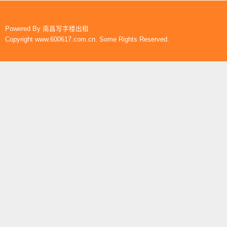
Powered By
南昌写字楼出租
Copyright www.600617.com.cn. Some Rights Reserved.