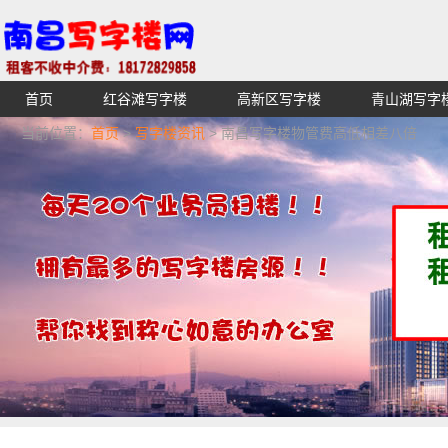
首页
红谷滩写字楼
高新区写字楼
青山湖写字
【不收中介费】南昌写字楼出租租赁招租出售,找高端高档
当前位置：
首页
>
写字楼资讯
> 南昌写字楼物管费高低相差八倍
湖青云谱写字楼