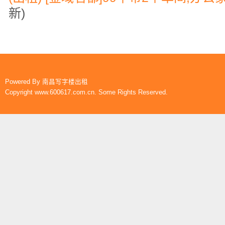
新)
Powered By
南昌写字楼出租
Copyright www.600617.com.cn. Some Rights Reserved.