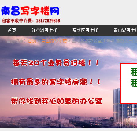
首页
红谷滩写字楼
高新区写字楼
青山湖写字
【不收中介费】南昌写字楼出租租赁招租出售,找高端高档
当前位置：
首页
>
青山湖写字楼
> 金域名都办公室,100平,能办公司
湖青云谱写字楼