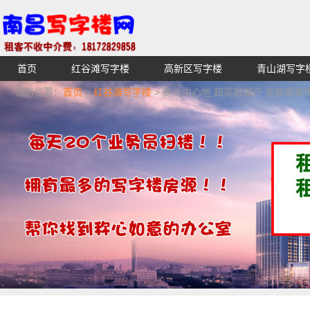
首页
红谷滩写字楼
高新区写字楼
青山湖写字
【不收中介费】南昌写字楼出租租赁招租出售,找高端高档
当前位置：
首页
>
红谷滩写字楼
> 商业中心地 超高层端户 全新豪装
湖青云谱写字楼