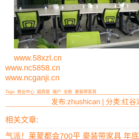
www.58xzl.cn
www.nc5858.cn
www.ncganji.cn
Tags:
商业中心
超高层
端户
全新
豪装带家具
发布:zhushican | 分类:红谷
相关文章:
气派！莱蒙都会700平 豪装带家具 年