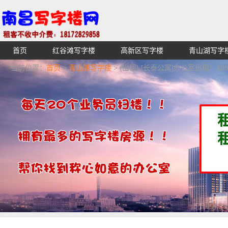
首页
红谷滩写字楼
高新区写字楼
青山湖写字
【不收中介费】南昌写字楼出租租赁招租出售,找高端高档
当前位置：
首页
>
青山湖写字楼
> (出租) [长泰公寓]办公室出租！10
湖青云谱写字楼