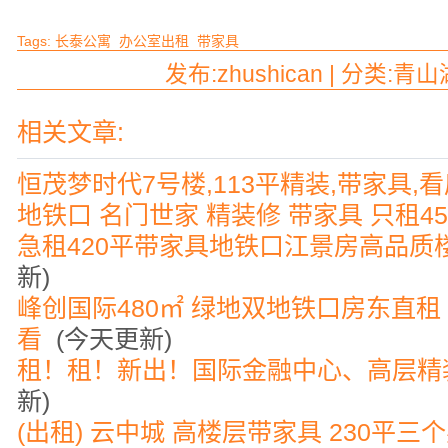
Tags:
长泰公寓
办公室出租
带家具
发布:zhushican | 分类:青山
相关文章:
恒茂梦时代7号楼,113平精装,带家具,
地铁口 名门世家 精装修 带家具 只租4
急租420平带家具地铁口江景房高品质
新)
峰创国际480㎡ 绿地双地铁口房东直租
看
(今天更新)
租！租！新出！国际金融中心、高层精装
新)
(出租) 云中城 高楼层带家具 230平三