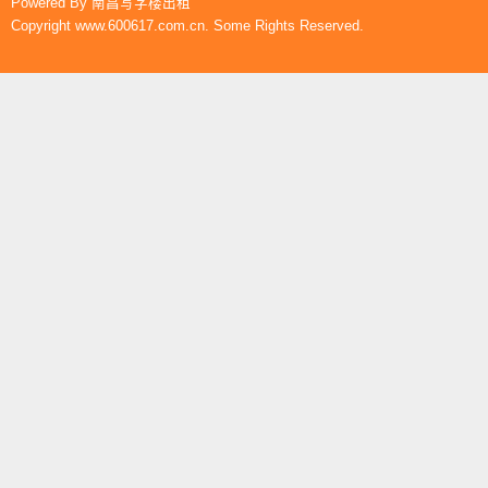
Powered By
南昌写字楼出租
Copyright www.600617.com.cn. Some Rights Reserved.