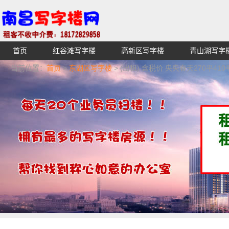
首页
红谷滩写字楼
高新区写字楼
青山湖写字
【不收中介费】南昌写字楼出租租赁招租出售,找高端高档
当前位置：
首页
>
东湖区写字楼
> (出租) 含税价 央央春天270平410
湖青云谱写字楼