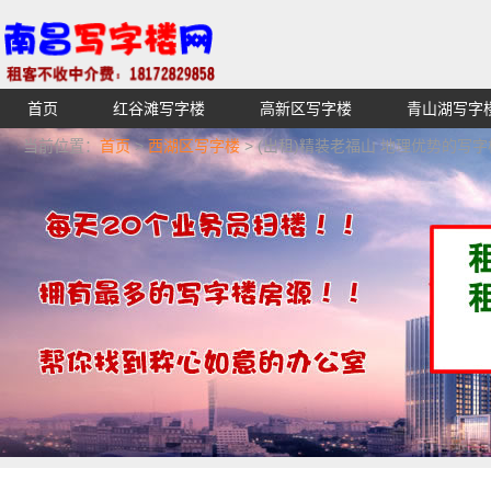
首页
红谷滩写字楼
高新区写字楼
青山湖写字
【不收中介费】南昌写字楼出租租赁招租出售,找高端高档
当前位置：
首页
>
西湖区写字楼
> (出租)精装老福山 地理优势的写字
湖青云谱写字楼