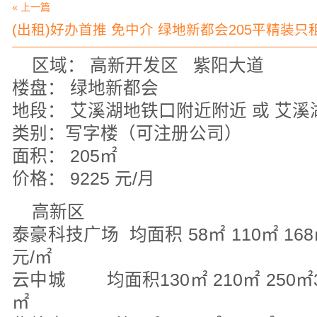
« 上一篇
(出租)好办首推 免中介 绿地新都会205平精装只租
区域： 高新开发区 紫阳大道
楼盘： 绿地新都会
地段： 艾溪湖地铁口附近附近 或 艾溪
类别：写字楼（可注册公司）
面积： 205㎡
价格： 9225 元/月
高新区
泰豪科技广场 均面积 58㎡ 110㎡ 16
元/㎡
云中城 均面积130㎡ 210㎡ 250㎡
㎡