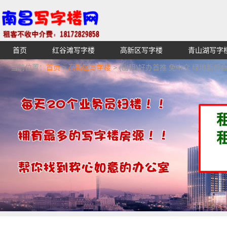
首页
红谷滩写字楼
高新区写字楼
青山湖写字
【不收中介费】南昌写字楼出租租赁招租出售,找高端高档
当前位置：
首页
>
高新区写字楼
> (出租)好办首推 免中介 绿地新都会
湖青云谱写字楼