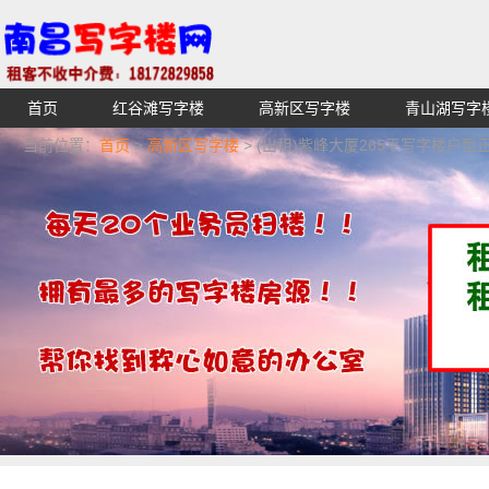
首页
红谷滩写字楼
高新区写字楼
青山湖写字
【不收中介费】南昌写字楼出租租赁招租出售,找高端高档
当前位置：
首页
>
高新区写字楼
> (出租)紫峰大厦265平写字楼户型
湖青云谱写字楼