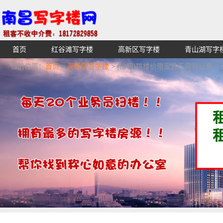
首页
红谷滩写字楼
高新区写字楼
青山湖写字
【不收中介费】南昌写字楼出租租赁招租出售,找高端高档
当前位置：
首页
>
高新区写字楼
> (出租)跳楼价带家具无需转让费
湖青云谱写字楼